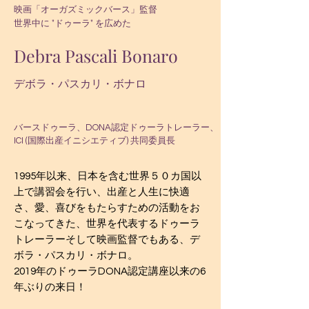
映画「オーガズミックバース」監督
世界中に "ドゥーラ" を広めた
Debra Pascali Bonaro
デボラ・パスカリ・ボナロ
​バースドゥーラ、DONA認定ドゥーラトレーラー、
ICI (国際出産イニシエティブ) 共同委員長
1995年以来、日本を含む世界５０カ国以
上で講習会を行い、出産と人生に快適
さ、愛、喜びをもたらすための活動をお
こなってきた、世界を代表するドゥーラ
トレーラーそして映画監督でもある、デ
ボラ・パスカリ・ボナロ。
2019年のドゥーラDONA認定講座以来の6
年ぶりの来日！